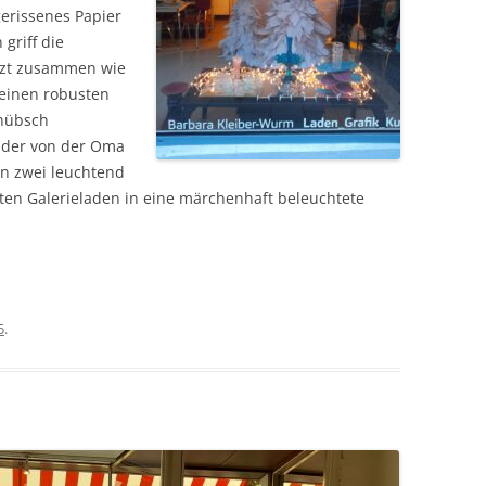
gerissenes Papier
griff die
erzt zusammen wie
 einen robusten
 hübsch
nder von der Oma
n zwei leuchtend
n Galerieladen in eine märchenhaft beleuchtete
5
.