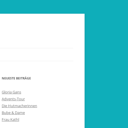
NEUESTE BEITRÄGE
Gloria Gans
Advents-Tour
Die Hutmacherinnen
Bube & Dame
Frau Kathl