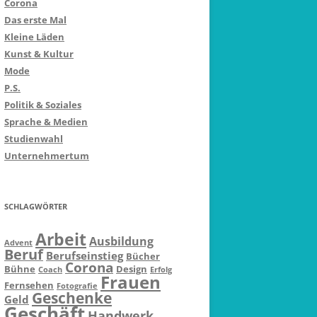
Corona
Das erste Mal
Kleine Läden
Kunst & Kultur
Mode
P.S.
Politik & Soziales
Sprache & Medien
Studienwahl
Unternehmertum
SCHLAGWÖRTER
Arbeit
Ausbildung
Advent
Beruf
Berufseinstieg
Bücher
Corona
Bühne
Design
Coach
Erfolg
Frauen
Fernsehen
Fotografie
Geschenke
Geld
Geschäft
Handwerk