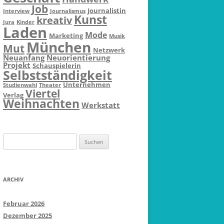
Job
Journalistin
Interview
Journalismus
Kunst
kreativ
Jura
Kinder
Laden
Mode
Marketing
Musik
München
Mut
Netzwerk
Neuanfang
Neuorientierung
Projekt
Schauspielerin
Selbstständigkeit
Unternehmen
Studienwahl
Theater
Viertel
Verlag
Weihnachten
Werkstatt
Suchen
nach:
ARCHIV
Februar 2026
Dezember 2025