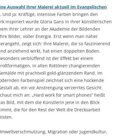
ine Auswahl ihrer Malerei aktuell im Evangelischen
 Und ja: Kräftige, intensive Farben bringen den
 inspiriert wurde Gloria Gans in ihrer künstlerischen
inem ihrer Lehrer an der Akademie der Bildenden
re Bilder, voller Energie.
Erst wenn man näher
erangeht, zeigt sich: Ihre Malerei, die so faszinierend
und anziehend wirkt, hat einen doppelten Boden.
esonders verblüffend ist der Effekt bei einem
großformatigen, in allen Rottönen changierenden
Gemälde mit prachtvoll gold-glänzendem Rand. Im
lodernden Farbenspiel zeichnet sich eine hockende
estalt ab, ein vor Anstrengung verzerrtes Gesicht
chaut mich an: „Hard work for smart phones“ heißt
as Bild, mit dem die Künstlerin jene in den Blick
immt, die für den Rest der Welt die Drecksarbeit
eisten.
Umweltverschmutzung, Migration oder Jugendkultur,