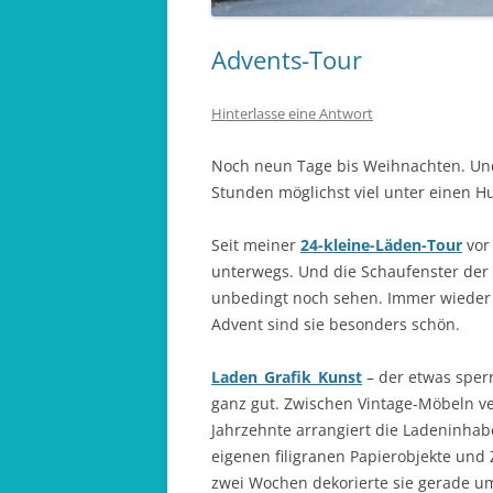
Advents-Tour
Hinterlasse eine Antwort
Noch neun Tage bis Weihnachten. Und 
Stunden möglichst viel unter einen H
Seit meiner
24-kleine-Läden-Tour
vor
unterwegs. Und die Schaufenster der 
unbedingt noch sehen. Immer wieder 
Advent sind sie besonders schön.
Laden_Grafik_Kunst
– der etwas sperr
ganz gut. Zwischen Vintage-Möbeln v
Jahrzehnte arrangiert die Ladeninhab
eigenen filigranen Papierobjekte und
zwei Wochen dekorierte sie gerade u