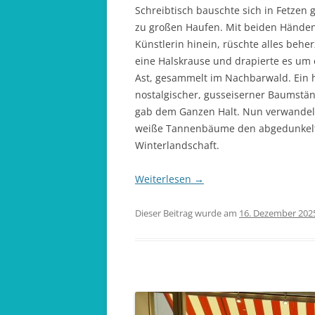
Schreibtisch bauschte sich in Fetzen 
zu großen Haufen. Mit beiden Händen 
Künstlerin hinein, rüschte alles beh
eine Halskrause und drapierte es um
Ast, gesammelt im Nachbarwald. Ein
nostalgischer, gusseiserner Baumstä
gab dem Ganzen Halt. Nun verwandel
weiße Tannenbäume den abgedunkelte
Winterlandschaft.
Weiterlesen
→
Dieser Beitrag wurde am
16. Dezember 202