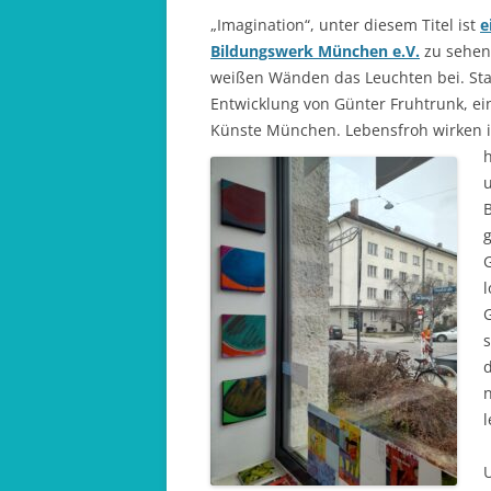
„Imagination“, unter diesem Titel ist
e
Bildungswerk München e.V.
zu sehen.
weißen Wänden das Leuchten bei. Stark
Entwicklung von Günter Fruhtrunk, e
Künste München. Lebensfroh wirken ih
h
B
G
s
d
n
l