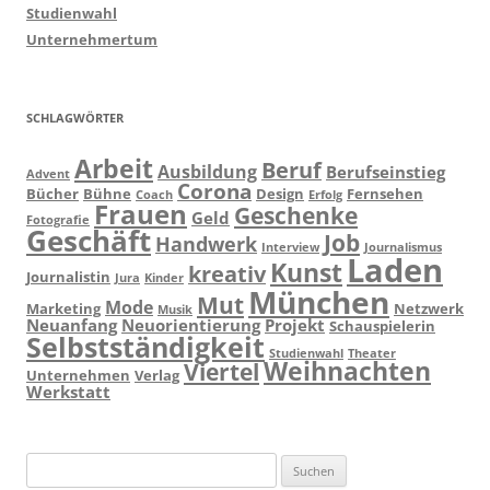
Studienwahl
Unternehmertum
SCHLAGWÖRTER
Arbeit
Beruf
Ausbildung
Berufseinstieg
Advent
Corona
Bücher
Bühne
Design
Fernsehen
Coach
Erfolg
Frauen
Geschenke
Geld
Fotografie
Geschäft
Job
Handwerk
Interview
Journalismus
Laden
Kunst
kreativ
Journalistin
Jura
Kinder
München
Mut
Mode
Marketing
Netzwerk
Musik
Neuanfang
Neuorientierung
Projekt
Schauspielerin
Selbstständigkeit
Studienwahl
Theater
Weihnachten
Viertel
Unternehmen
Verlag
Werkstatt
Suchen