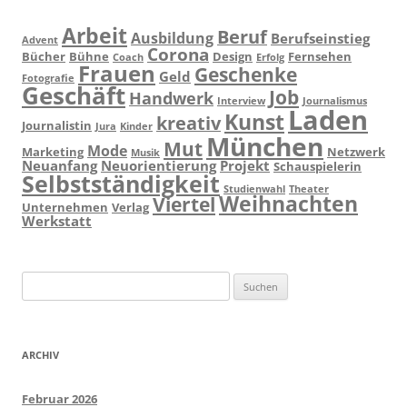
Arbeit
Beruf
Ausbildung
Berufseinstieg
Advent
Corona
Bücher
Bühne
Design
Fernsehen
Coach
Erfolg
Frauen
Geschenke
Geld
Fotografie
Geschäft
Job
Handwerk
Interview
Journalismus
Laden
Kunst
kreativ
Journalistin
Jura
Kinder
München
Mut
Mode
Marketing
Netzwerk
Musik
Neuanfang
Neuorientierung
Projekt
Schauspielerin
Selbstständigkeit
Studienwahl
Theater
Weihnachten
Viertel
Unternehmen
Verlag
Werkstatt
Suchen
nach:
ARCHIV
Februar 2026