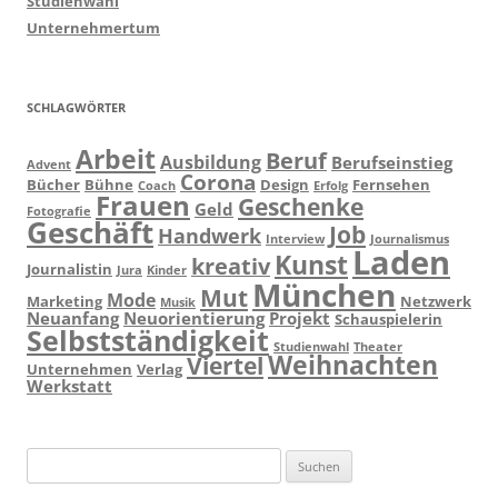
Studienwahl
Unternehmertum
SCHLAGWÖRTER
Arbeit
Beruf
Ausbildung
Berufseinstieg
Advent
Corona
Bücher
Bühne
Design
Fernsehen
Coach
Erfolg
Frauen
Geschenke
Geld
Fotografie
Geschäft
Job
Handwerk
Interview
Journalismus
Laden
Kunst
kreativ
Journalistin
Jura
Kinder
München
Mut
Mode
Marketing
Netzwerk
Musik
Neuanfang
Neuorientierung
Projekt
Schauspielerin
Selbstständigkeit
Studienwahl
Theater
Weihnachten
Viertel
Unternehmen
Verlag
Werkstatt
Suchen
nach: