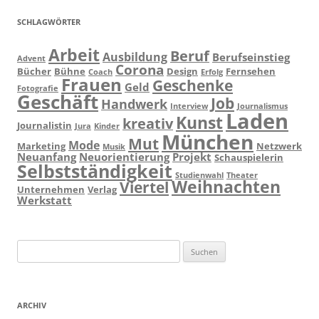
SCHLAGWÖRTER
Arbeit
Beruf
Ausbildung
Berufseinstieg
Advent
Corona
Bücher
Bühne
Design
Fernsehen
Coach
Erfolg
Frauen
Geschenke
Geld
Fotografie
Geschäft
Job
Handwerk
Interview
Journalismus
Laden
Kunst
kreativ
Journalistin
Jura
Kinder
München
Mut
Mode
Marketing
Netzwerk
Musik
Neuanfang
Neuorientierung
Projekt
Schauspielerin
Selbstständigkeit
Studienwahl
Theater
Weihnachten
Viertel
Unternehmen
Verlag
Werkstatt
Suchen
nach:
ARCHIV