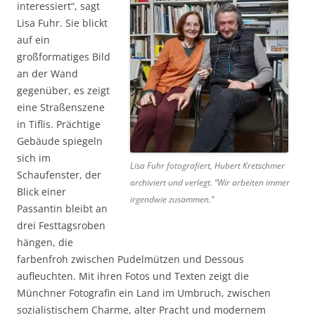
interessiert“, sagt
Lisa Fuhr. Sie blickt
auf ein
großformatiges Bild
an der Wand
gegenüber, es zeigt
eine Straßenszene
in Tiflis. Prächtige
Gebäude spiegeln
sich im
Lisa Fuhr fotografiert, Hubert Kretschmer
Schaufenster, der
archiviert und verlegt. “Wir arbeiten immer
Blick einer
irgendwie zusammen.”
Passantin bleibt an
drei Festtagsroben
hängen, die
farbenfroh zwischen Pudelmützen und Dessous
aufleuchten. Mit ihren Fotos und Texten zeigt die
Münchner Fotografin ein Land im Umbruch, zwischen
sozialistischem Charme, alter Pracht und modernem