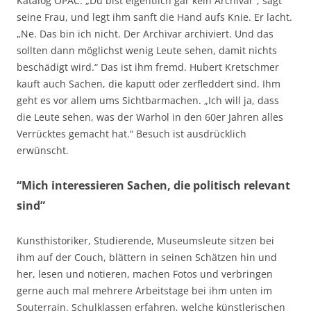
Katalog OPAC. „Du bist eigentlich gar kein Archivar“, sagt
seine Frau, und legt ihm sanft die Hand aufs Knie. Er lacht.
„Ne. Das bin ich nicht. Der Archivar archiviert. Und das
sollten dann möglichst wenig Leute sehen, damit nichts
beschädigt wird.“ Das ist ihm fremd. Hubert Kretschmer
kauft auch Sachen, die kaputt oder zerfleddert sind. Ihm
geht es vor allem ums Sichtbarmachen. „Ich will ja, dass
die Leute sehen, was der Warhol in den 60er Jahren alles
Verrücktes gemacht hat.“ Besuch ist ausdrücklich
erwünscht.
“Mich interessieren Sachen, die politisch relevant
sind”
Kunsthistoriker, Studierende, Museumsleute sitzen bei
ihm auf der Couch, blättern in seinen Schätzen hin und
her, lesen und notieren, machen Fotos und verbringen
gerne auch mal mehrere Arbeitstage bei ihm unten im
Souterrain. Schulklassen erfahren, welche künstlerischen