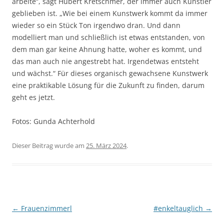
arbeite“, sagt Hubert Kretschmer, der immer auch Künstler
geblieben ist. „Wie bei einem Kunstwerk kommt da immer
wieder so ein Stück Ton irgendwo dran. Und dann
modelliert man und schließlich ist etwas entstanden, von
dem man gar keine Ahnung hatte, woher es kommt, und
das man auch nie angestrebt hat. Irgendetwas entsteht
und wächst.“ Für dieses organisch gewachsene Kunstwerk
eine praktikable Lösung für die Zukunft zu finden, darum
geht es jetzt.
Fotos: Gunda Achterhold
Dieser Beitrag wurde am
25. März 2024
.
Artikel-Navigation
←
Frauenzimmerl
#enkeltauglich
→